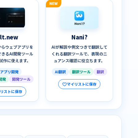
NEW
lt.new
Nani?
からウェブアプリを
AIが解説や例文つきで翻訳して
きるAI開発ツール
くれる翻訳ツールで、表現のニ
試作に使えます。
ュアンス確認に役立ちます。
bアプリ開発
AI翻訳
翻訳ツール
翻訳
開発
開発ツール
マイリストに保存
イリストに保存