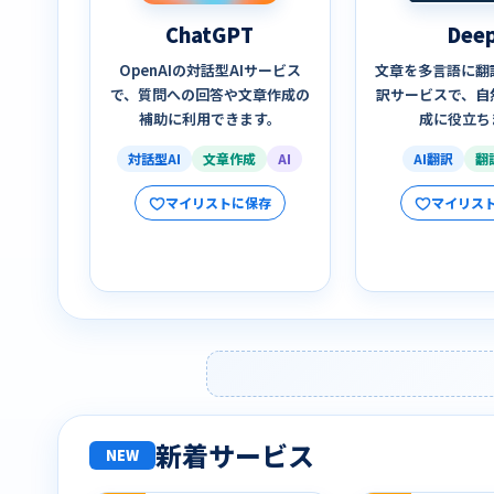
ChatGPT
Deep
OpenAIの対話型AIサービス
文章を多言語に翻
で、質問への回答や文章作成の
訳サービスで、自
補助に利用できます。
成に役立ち
対話型AI
文章作成
AI
AI翻訳
翻
マイリストに保存
マイリス
新着サービス
NEW