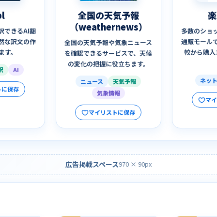
l
全国の天気予報
楽
（weathernews）
訳できるAI翻
多数のショ
然な訳文の作
通販モール
全国の天気予報や気象ニュース
ます。
較から購入
を確認できるサービスで、天候
の変化の把握に役立ちます。
訳
AI
ネッ
ニュース
天気予報
トに保存
気象情報
マ
マイリストに保存
広告掲載スペース
970 × 90px